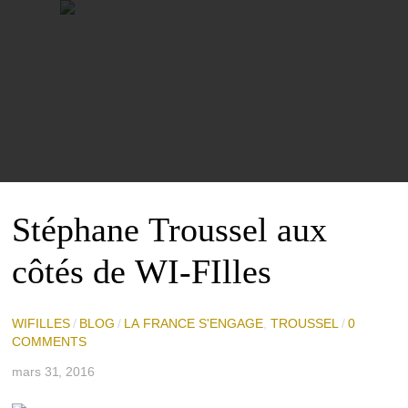
Stéphane Troussel aux
côtés de WI-FIlles
WIFILLES
/
BLOG
/
LA FRANCE S'ENGAGE
,
TROUSSEL
/
0
COMMENTS
mars 31, 2016