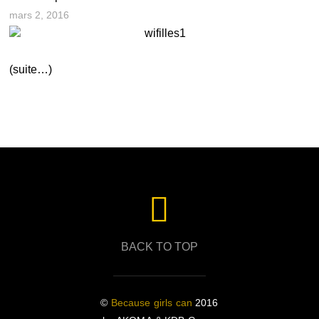
mars 2, 2016
(suite…)
BACK TO TOP
©
Because girls can
2016